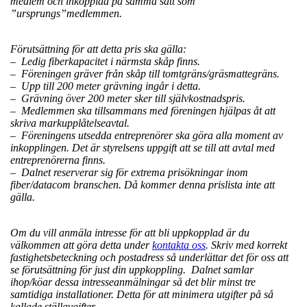
medlem och inkopplad på samma sätt som
”ursprungs”medlemmen.
Förutsättning för att detta pris ska gälla:
– Ledig fiberkapacitet i närmsta skåp finns.
– Föreningen gräver från skåp till tomtgräns/gräsmattegräns.
– Upp till 200 meter grävning ingår i detta.
– Grävning över 200 meter sker till självkostnadspris.
– Medlemmen ska tillsammans med föreningen hjälpas åt att
skriva markupplåtelseavtal.
– Föreningens utsedda entreprenörer ska göra alla moment av
inkopplingen. Det är styrelsens uppgift att se till att avtal med
entreprenörerna finns.
– Dalnet reserverar sig för extrema prisökningar inom
fiber/datacom branschen. Då kommer denna prislista inte att
gälla.
Om du vill anmäla intresse för att bli uppkopplad är du
välkommen att göra detta under
kontakta oss
. Skriv med korrekt
fastighetsbeteckning och postadress så underlättar det för oss att
se förutsättning för just din uppkoppling. Dalnet samlar
ihop/köar dessa intresseanmälningar så det blir minst tre
samtidiga installationer. Detta för att minimera utgifter på så
kallade ställavgifter.