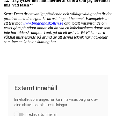
12. "Jag tycker inte mitt internet är så bra som jag förväntar
mig, vad fasen?"
Svar: Detta är ett vanligt påstående och väldigt väldigt ofta är det
problem med den egna IT-utrustningen i hemmet. Exempelvis är
ett test mot
www.bredbandskollen.se
ofta totalt missvisande om
testet görs på något annat sätt än via en kabelansluten dator som
inte har ålderskrämpor.
Tänk på att ett test via Wi-Fi kan vara
väldigt missvisande på grund av att denna teknik har nackdelar
som inte en kabelanslutning har.
Externt innehåll
Innehållet som anges här kan inte visas på grund av
dina aktuella
cookie-inställningar
.
Tredjeparts innehåll