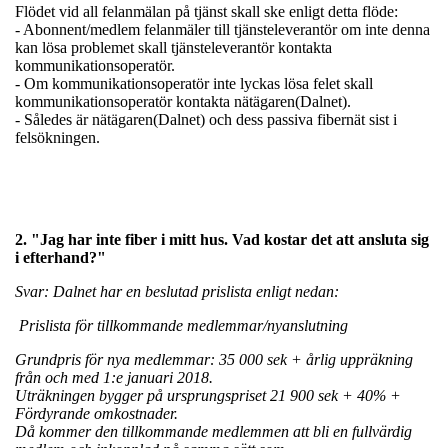
Flödet vid all felanmälan på tjänst skall ske enligt detta flöde:
- Abonnent/medlem felanmäler till tjänsteleverantör om inte denna
kan lösa problemet skall tjänsteleverantör kontakta
kommunikationsoperatör.
- Om kommunikationsoperatör inte lyckas lösa felet skall
kommunikationsoperatör kontakta nätägaren(Dalnet).
- Således är nätägaren(Dalnet) och dess passiva fibernät sist i
felsökningen.
2. "Jag har inte fiber i mitt hus. Vad kostar det att ansluta sig
i efterhand?"
Svar: Dalnet har en beslutad prislista enligt nedan:
Prislista för tillkommande medlemmar/nyanslutning
Grundpris för nya medlemmar: 35 000 sek + årlig uppräkning
från och med 1:e januari 2018.
Uträkningen bygger på ursprungspriset 21 900 sek + 40% +
Fördyrande omkostnader.
Då kommer den tillkommande medlemmen att bli en fullvärdig