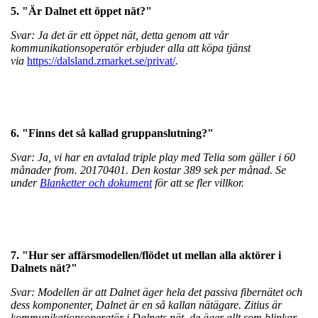
5. "Är Dalnet ett öppet nät?"
Svar: Ja det är ett öppet nät, detta genom att vår
kommunikationsoperatör erbjuder alla att köpa tjänst
via
https://dalsland.zmarket.se/privat/
.
6. "Finns det så kallad gruppanslutning?"
Svar: Ja, vi har en avtalad triple play med Telia som gäller i 60
månader from. 20170401. Den kostar 389 sek per månad. Se
under
Blanketter och dokument
för att se fler villkor.
7. "Hur ser affärsmodellen/flödet ut mellan alla aktörer i
Dalnets nät?"
Svar: Modellen är att Dalnet äger hela det passiva fibernätet och
dess komponenter, Dalnet är en så kallan nätägare. Zitius är
kommunikationsoperatör i Dalnets nät, de äger allt som blinkar