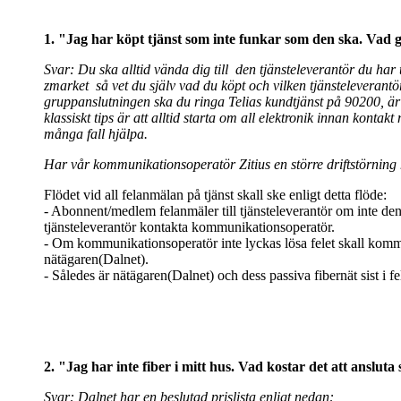
1. "Jag har köpt tjänst som inte funkar som den ska. Vad 
Svar: Du ska alltid vända dig till den tjänsteleverantör du har t
zmarket så vet du själv vad du köpt och vilken tjänsteleverantö
gruppanslutningen ska du ringa Telias kundtjänst på 90200, ä
klassiskt tips är att alltid starta om all elektronik innan kontakt
många fall hjälpa.
Har vår kommunikationsoperatör Zitius en större driftstörning h
Flödet vid all felanmälan på tjänst skall ske enligt detta flöde:
- Abonnent/medlem felanmäler till tjänsteleverantör om inte de
tjänsteleverantör kontakta kommunikationsoperatör.
- Om kommunikationsoperatör inte lyckas lösa felet skall kom
nätägaren(Dalnet).
- Således är nätägaren(Dalnet) och dess passiva fibernät sist i f
2. "Jag har inte fiber i mitt hus. Vad kostar det att ansluta
Svar: Dalnet har en beslutad prislista enligt nedan: