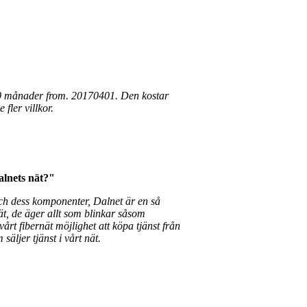
i 60 månader from. 20170401. Den kostar
e fler villkor.
Dalnets nät?"
och dess komponenter, Dalnet är en så
t, de äger allt som blinkar såsom
årt fibernät möjlighet att köpa tjänst från
säljer tjänst i vårt nät.