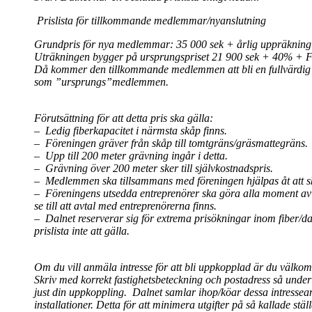
Prislista för tillkommande medlemmar/nyanslutning
Grundpris för nya medlemmar: 35 000 sek + årlig uppräkning 
Uträkningen bygger på ursprungspriset 21 900 sek + 40% + 
Då kommer den tillkommande medlemmen att bli en fullvärdi
som ”ursprungs”medlemmen.
Förutsättning för att detta pris ska gälla:
– Ledig fiberkapacitet i närmsta skåp finns.
– Föreningen gräver från skåp till tomtgräns/gräsmattegräns.
– Upp till 200 meter grävning ingår i detta.
– Grävning över 200 meter sker till självkostnadspris.
– Medlemmen ska tillsammans med föreningen hjälpas åt att sk
– Föreningens utsedda entreprenörer ska göra alla moment av i
se till att avtal med entreprenörerna finns.
– Dalnet reserverar sig för extrema prisökningar inom fibe
prislista inte att gälla.
Om du vill anmäla intresse för att bli uppkopplad är du välko
Skriv med korrekt fastighetsbeteckning och postadress så underlät
just din uppkoppling. Dalnet samlar ihop/köar dessa intressean
installationer. Detta för att minimera utgifter på så kallade ställ