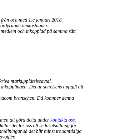
från och med 1:e januari 2018.
Fördyrande omkostnader.
g medlem och inkopplad på samma sätt
riva markupplåtelseavtal.
nkopplingen. Det är styrelsens uppgift att
r/datacom branschen. Då kommer denna
mmen att göra detta under
kontakta oss
.
tar det för oss att se förutsättning för
mälningar så det blir minst tre samtidiga
avgifter.