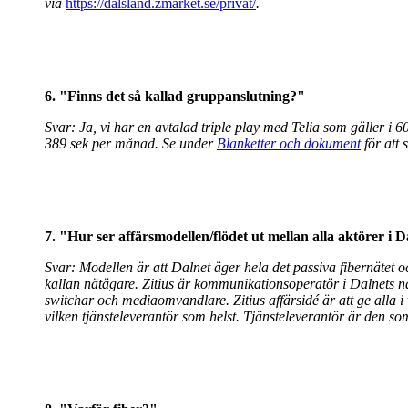
via
https://dalsland.zmarket.se/privat/
.
6. "Finns det så kallad gruppanslutning?"
Svar: Ja, vi har en avtalad triple play med Telia som gäller 
389 sek per månad. Se under
Blanketter och dokument
för att s
7. "Hur ser affärsmodellen/flödet ut mellan alla aktörer i 
Svar: Modellen är att Dalnet äger hela det passiva fibernätet 
kallan nätägare. Zitius är kommunikationsoperatör i Dalnets nä
switchar och mediaomvandlare. Zitius affärsidé är att ge alla i v
vilken tjänsteleverantör som helst. Tjänsteleverantör är den som 