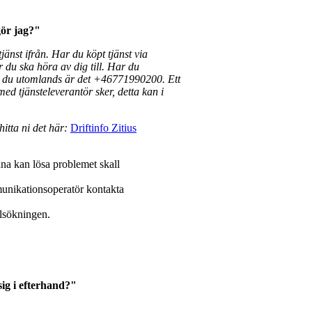
gör jag?"
jänst ifrån. Har du köpt tjänst via
r du ska höra av dig till. Har du
r du utomlands är det +46771990200. Ett
 med tjänsteleverantör sker, detta kan i
itta ni det här:
Driftinfo Zitius
nna kan lösa problemet skall
munikationsoperatör kontakta
elsökningen.
 sig i efterhand?"