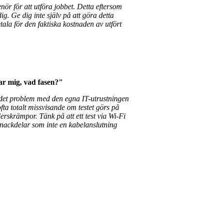
nör för att utföra jobbet. Detta eftersom
g. Ge dig inte själv på att göra detta
tala för den faktiska kostnaden av utfört
tar mig, vad fasen?"
r det problem med den egna IT-utrustningen
fta totalt missvisande om testet görs på
lderskrämpor.
Tänk på att ett test via Wi-Fi
 nackdelar som inte en kabelanslutning