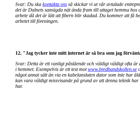
Svar: Du ska
kontakta oss
så skickar vi ut vår avtalade entrepre
det är Dalnets samägda nät ända fram till uttaget hemma hos di
arbete då det är lätt att fibern blir skadad. Du kommer att få be
arbetet till föreningen.
12. "Jag tycker inte mitt internet är så bra som jag förvän
Svar: Detta är ett vanligt påstående och väldigt väldigt ofta ä
i hemmet. Exempelvis är ett test mot
www.bredbandskollen.se
o
något annat sätt än via en kabelansluten dator som inte har å
kan vara väldigt missvisande på grund av att denna teknik har
har.