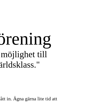
örening
möjlighet till
rldsklass."
tt in. Ägna gärna lite tid att